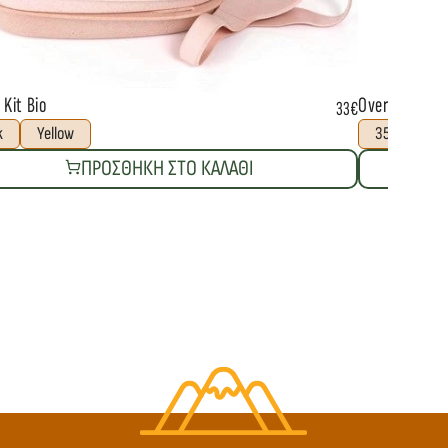
Kit Bio
Overlander Re
33€
k
Yellow
35L
45
ΠΡΟΣΘΗΚΗ ΣΤΟ ΚΑΛΑΘΙ