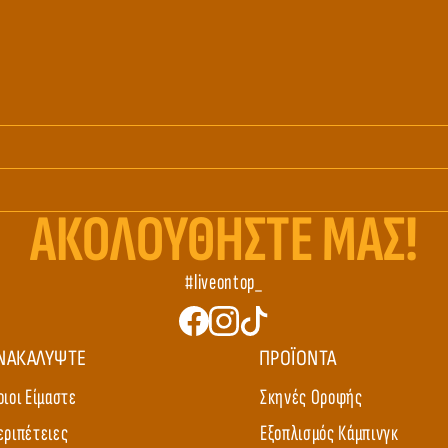
ΑΚΟΛΟΥΘHΣΤΕ ΜΑΣ!
#liveontop_
ΝΑΚΑΛΥΨΤΕ
ΠΡΟΪΟΝΤΑ
οιοι Είμαστε
Σκηνές Οροφής
εριπέτειες
Εξοπλισμός Κάμπινγκ