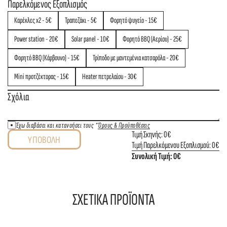
Παρελκόμενος Εξοπλισμός
Καρέκλες x2
-
5
€
Τραπεζάκι
-
5
€
Φορητό ψυγείο
-
15
€
Power station
-
20
€
Solar panel
-
10
€
Φορητό BBQ (Αερίου)
-
25
€
Φορητό BBQ (Κάρβουνο)
-
15
€
Τρίποδο με μαντεμένια κατσαρόλα
-
20
€
Mini προτζέκτορας
-
15
€
Heater πετρελαίου
-
30
€
Έχω διαβάσει και κατανοήσει τους
*
Όρους & Προϋποθέσεις
Τιμή Σκηνής:
0
€
ΥΠΟΒΟΛH
Τιμή Παρελκόμενου Εξοπλισμού:
0
€
Συνολική Τιμή:
0
€
ΣΧΕΤΙΚΑ ΠΡΟΪΟΝΤΑ