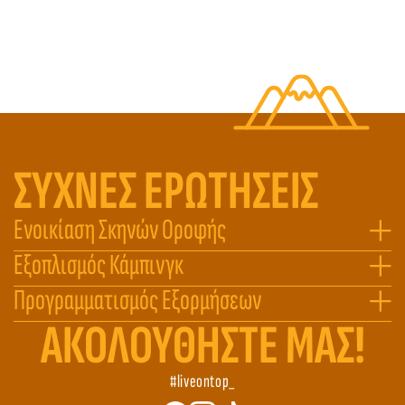
ΣΥΧΝΕΣ ΕΡΩΤΗΣΕΙΣ
Ενοικίαση Σκηνών Οροφής
Εξοπλισμός Κάμπινγκ
Προγραμματισμός Εξορμήσεων
ΑΚΟΛΟΥΘHΣΤΕ ΜΑΣ!
#liveontop_