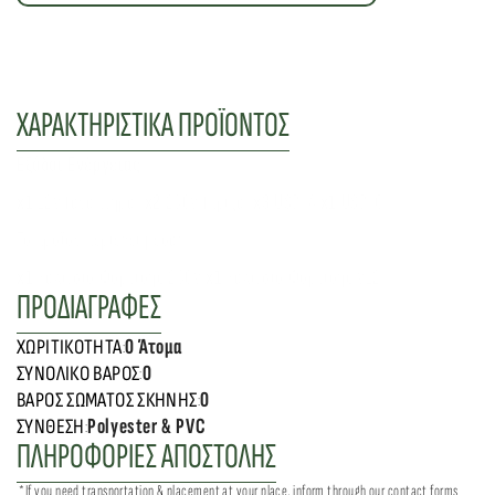
ΧΑΡΑΚΤΗΡΙΣΤΙΚΑ ΠΡΟΪΟΝΤΟΣ
Εξόδοι Ενέργειας
x1
 12V (αναπτήρα) 
x2
 230V (πρίζα) 
x3
 USB-A 
x1
 USB-C
Το προϊόν περιέχει μέσα:
x1 
Καλώδιο Φόρτισης 230V 
x1
 Καλώδιο Φόρτισης V12
ΠΡΟΔΙΑΓΡΑΦΕΣ
0 Άτομα
ΧΩΡΙΤΙΚΟΤΗΤΑ
:
0
ΣΥΝΟΛΙΚΌ ΒΆΡΟΣ
:
0
ΒΆΡΟΣ ΣΏΜΑΤΟΣ ΣΚΗΝΉΣ
:
Polyester & PVC
ΣΎΝΘΕΣΗ
:
ΠΛΗΡΟΦΟΡΙΕΣ ΑΠΟΣΤΟΛΗΣ
 *If you need transportation & placement at your place, inform through our contact forms