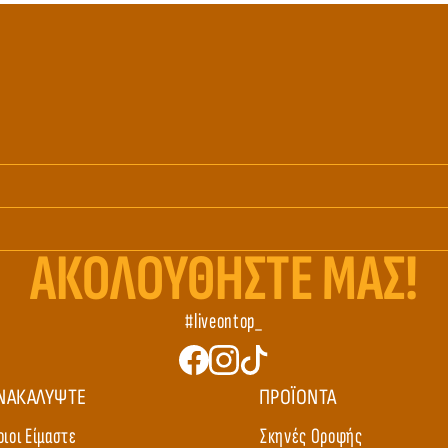
ΑΚΟΛΟΥΘHΣΤΕ ΜΑΣ!
#liveontop_
ΝΑΚΑΛΥΨΤΕ
ΠΡΟΪΟΝΤΑ
οιοι Είμαστε
Σκηνές Οροφής