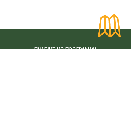
ΕΝΔΕΙΚΤΙΚΟ ΠΡΟΓΡΑΜΜΑ
Παρασκευή
12/9/25
Η πρωινή μας συνάντηση γίνεται στα ΣΕΑ και 
με κατεύθυνση προς την Άνω Χώρα. Μετά από 
μια σύντομη ανασυγκρότηση, ακολουθεί η 
πρώτη off-road διαδρομή και η άφιξη στο 
σημείο κατασκήνωσης. Το βράδυ θα 
κατασκηνώσουμε, θα απολαύσουμε το γεύμα 
μας και θα κάνουμε μια χρήσιμη ενημέρωση 
για τεχνικές οδήγησης εκτός δρόμου.